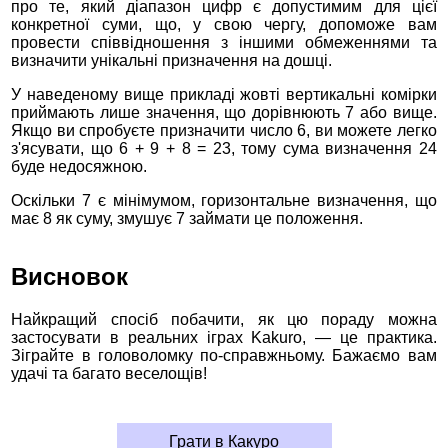
про те, який діапазон цифр є допустимим для цієї
конкретної суми, що, у свою чергу, допоможе вам
провести співвідношення з іншими обмеженнями та
визначити унікальні призначення на дошці.
У наведеному вище прикладі жовті вертикальні комірки
приймають лише значення, що дорівнюють 7 або вище.
Якщо ви спробуєте призначити число 6, ви можете легко
з'ясувати, що 6 + 9 + 8 = 23, тому сума визначення 24
буде недосяжною.
Оскільки 7 є мінімумом, горизонтальне визначення, що
має 8 як суму, змушує 7 займати це положення.
Висновок
Найкращий спосіб побачити, як цю пораду можна
застосувати в реальних іграх Kakuro, — це практика.
Зіграйте в головоломку по-справжньому. Бажаємо вам
удачі та багато веселощів!
Грати в Какуро