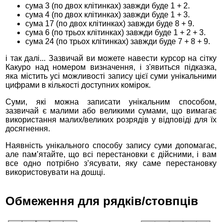
сума 3 (по двох клітинках) завжди буде 1 + 2.
сума 4 (по двох клітинках) завжди буде 1 + 3.
сума 17 (по двох клітинках) завжди буде 8 + 9.
сума 6 (по трьох клітинках) завжди буде 1 + 2 + 3.
сума 24 (по трьох клітинках) завжди буде 7 + 8 + 9.
і так далі... Зазвичай ви можете навести курсор на сітку
Какуро над номером визначення, і з'явиться підказка,
яка містить усі можливості запису цієї суми унікальними
цифрами в кількості доступних комірок.
Суми, які можна записати унікальним способом,
зазвичай є малими або великими сумами, що вимагає
використання малих/великих розрядів у відповіді для їх
досягнення.
Наявність унікального способу запису суми допомагає,
але пам’ятайте, що всі перестановки є дійсними, і вам
все одно потрібно з’ясувати, яку саме перестановку
використовувати на дошці.
Обмеження для рядків/стовпців